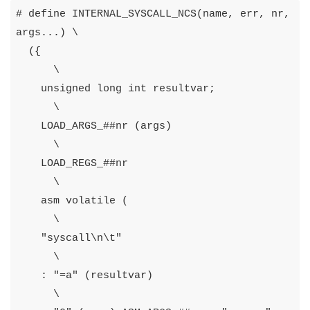
#
define
INTERNAL_SYSCALL_NCS
(
name
,
err
,
nr
,
args
...)
\
({
\
unsigned
long
int
resultvar
;
\
LOAD_ARGS_
##
nr
(
args
)
\
LOAD_REGS_
##
nr
\
asm
volatile
(
\
"syscall\n\t"
\
:
"=a"
(
resultvar
)
\