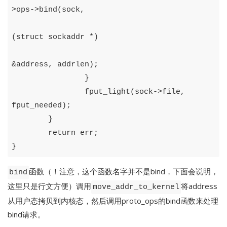
>
ops
->
bind
(
sock
,
(
struct
sockaddr
*)
&
address
,
addrlen
);
}
fput_light
(
sock
->
file
,
fput_needed
);
}
return
err
;
}
函数（！注意，这个函数名字并不是bind，下面会说明，
bind
这里只是行文方便）调用
将address
move_addr_to_kernel
从用户态拷贝到内核态，然后调用proto_ops的bind函数来处理
bind请求。