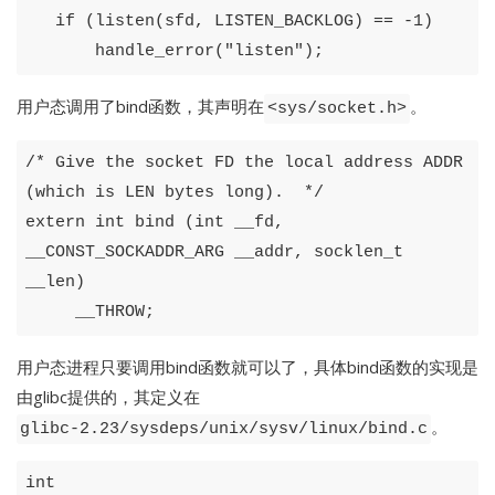
if
(
listen
(
sfd
,
LISTEN_BACKLOG
)
==
-
1
)
handle_error
(
"listen"
);
用户态调用了bind函数，其声明在
。
<sys/socket.h>
/* Give the socket FD the local address ADDR 
(which is LEN bytes long).  */
extern
int
bind
(
int
__fd
,
__CONST_SOCKADDR_ARG
__addr
,
socklen_t
__len
)
__THROW
;
用户态进程只要调用bind函数就可以了，具体bind函数的实现是
由glibc提供的，其定义在
。
glibc-2.23/sysdeps/unix/sysv/linux/bind.c
int