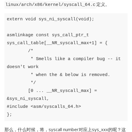
定义。
linux/arch/x86/kernel/syscall_64.c
extern
void
sys_ni_syscall
(
void
);
asmlinkage
const
sys_call_ptr_t
sys_call_table
[
__NR_syscall_max
+
1
]
=
{
/*

	 * Smells like a compiler bug -- it 
doesn't work

	 * when the & below is removed.

	 */
[
0
...
__NR_syscall_max
]
=
&
sys_ni_syscall
,
#
include
<
asm
/
syscalls_64
.
h
>
};
那么，什么时候，将，syscall number对应上sys_xxx的呢？这