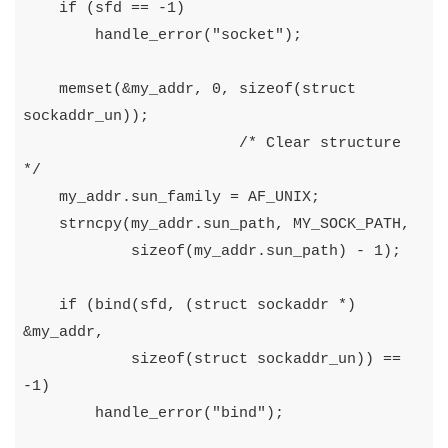
if
(
sfd
==
-
1
)
handle_error
(
"socket"
);
memset
(&
my_addr
,
0
,
sizeof
(
struct
sockaddr_un
));
/* Clear structure 
*/
my_addr
.
sun_family
=
AF_UNIX
;
strncpy
(
my_addr
.
sun_path
,
MY_SOCK_PATH
,
sizeof
(
my_addr
.
sun_path
)
-
1
);
if
(
bind
(
sfd
,
(
struct
sockaddr
*)
&
my_addr
,
sizeof
(
struct
sockaddr_un
))
==
-
1
)
handle_error
(
"bind"
);