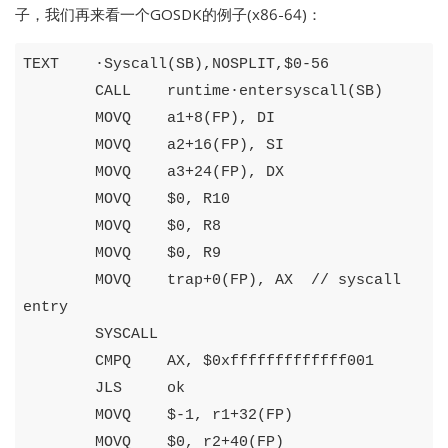
子，我们再来看一个GOSDK的例子(x86-64)：
TEXT
·
Syscall
(
SB
),
NOSPLIT
,
$
0
-
56
CALL
runtime
·
entersyscall
(
SB
)
MOVQ
a1
+
8
(
FP
),
DI
MOVQ
a2
+
16
(
FP
),
SI
MOVQ
a3
+
24
(
FP
),
DX
MOVQ
$
0
,
R10
MOVQ
$
0
,
R8
MOVQ
$
0
,
R9
MOVQ
trap
+
0
(
FP
),
AX
// syscall 
entry
SYSCALL
CMPQ
AX
,
$
0xfffffffffffff001
JLS
ok
MOVQ
$
-
1
,
r1
+
32
(
FP
)
MOVQ
$
0
,
r2
+
40
(
FP
)