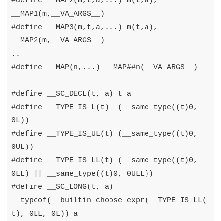
#
define
__MAP2
(
m
,
t
,
a
,...)
m
(
t
,
a
),
__MAP1
(
m
,
__VA_ARGS__
)
#
define
__MAP3
(
m
,
t
,
a
,...)
m
(
t
,
a
),
__MAP2
(
m
,
__VA_ARGS__
)
..
#
define
__MAP
(
n
,...)
__MAP
##
n
(
__VA_ARGS__
)
#
define
__SC_DECL
(
t
,
a
)
t
a
#
define
__TYPE_IS_L
(
t
)
(
__same_type
((
t
)
0
,
0L
))
#
define
__TYPE_IS_UL
(
t
)
(
__same_type
((
t
)
0
,
0
UL
))
#
define
__TYPE_IS_LL
(
t
)
(
__same_type
((
t
)
0
,
0L
L
)
||
__same_type
((
t
)
0
,
0
ULL
))
#
define
__SC_LONG
(
t
,
a
)
__typeof
(
__builtin_choose_expr
(
__TYPE_IS_LL
(
t
),
0L
L
,
0L
))
a