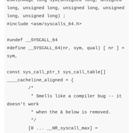
asmlinkage
long
sym
(
unsigned
long
,
unsigned
long
,
unsigned
long
,
unsigned
long
,
unsigned
long
,
unsigned
long
)
;
#
include
<
asm
/
syscalls_64
.
h
>
#
undef
__SYSCALL_64
#
define
__SYSCALL_64
(
nr
,
sym
,
qual
)
[
nr
]
=
sym
,
const
sys_call_ptr_t
sys_call_table
[]
____cacheline_aligned
=
{
/*

	 * Smells like a compiler bug -- it 
doesn't work

	 * when the & below is removed.

	 */
[
0
...
__NR_syscall_max
]
=