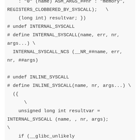
:
"0"
(
name
)
ASM_ARGS_
##
nr
:
"memory"
,
REGISTERS_CLOBBERED_BY_SYSCALL
);
\
(
long
int
)
resultvar
;
})
#
undef
INTERNAL_SYSCALL
#
define
INTERNAL_SYSCALL
(
name
,
err
,
nr
,
args
...)
\
INTERNAL_SYSCALL_NCS
(
__NR_
##
name
,
err
,
nr
,
##
args
)
#
undef
INLINE_SYSCALL
#
define
INLINE_SYSCALL
(
name
,
nr
,
args
...)
\
({
\
unsigned
long
int
resultvar
=
INTERNAL_SYSCALL
(
name
,
,
nr
,
args
);
\
if
(
__glibc_unlikely