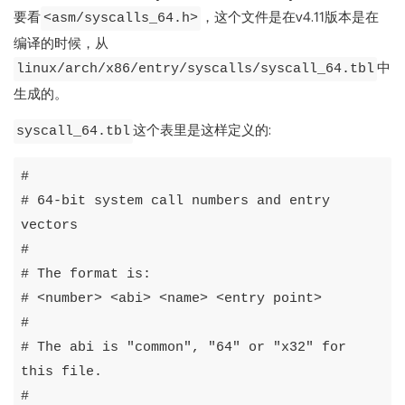
要看
，这个文件是在v4.11版本是在
<asm/syscalls_64.h>
编译的时候，从
中
linux/arch/x86/entry/syscalls/syscall_64.tbl
生成的。
这个表里是这样定义的:
syscall_64.tbl
#
#
64
-
bit
system
call
numbers
and
entry
vectors
#
#
The
format
is:
#
<
number
>
<
abi
>
<
name
>
<
entry
point
>
#
#
The
abi
is
"common"
,
"64"
or
"x32"
for
this
file
.
#