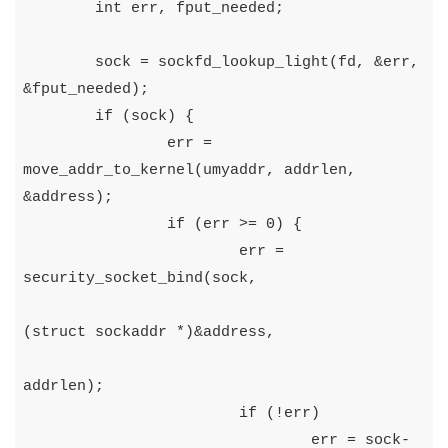
int
err
,
fput_needed
;
sock
=
sockfd_lookup_light
(
fd
,
&
err
,
&
fput_needed
);
if
(
sock
)
{
err
=
move_addr_to_kernel
(
umyaddr
,
addrlen
,
&
address
);
if
(
err
>=
0
)
{
err
=
security_socket_bind
(
sock
,
(
struct
sockaddr
*)&
address
,
addrlen
);
if
(!
err
)
err
=
sock
-