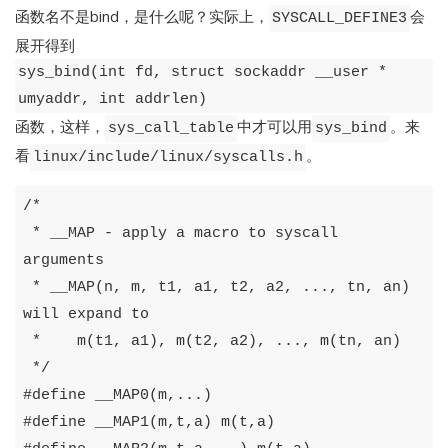
函数名不是bind，是什么呢？实际上，
会
SYSCALL_DEFINE3
展开得到
sys_bind(int fd, struct sockaddr __user *
umyaddr, int addrlen)
函数，这样，
中才可以用
。来
sys_call_table
sys_bind
看
。
linux/include/linux/syscalls.h
/*

 * __MAP - apply a macro to syscall 
arguments

 * __MAP(n, m, t1, a1, t2, a2, ..., tn, an) 
will expand to

 *    m(t1, a1), m(t2, a2), ..., m(tn, an)

 */
#
define
__MAP0
(
m
,...)
#
define
__MAP1
(
m
,
t
,
a
)
m
(
t
,
a
)