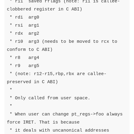
 * r11  saved rflags (note: r11 is callee-
clobbered register in C ABI)

 * rdi  arg0

 * rsi  arg1

 * rdx  arg2

 * r10  arg3 (needs to be moved to rcx to 
conform to C ABI)

 * r8   arg4

 * r9   arg5

 * (note: r12-r15,rbp,rbx are callee-
preserved in C ABI)

 *

 * Only called from user space.

 *

 * When user can change pt_regs->foo always 
force IRET. That is because

 * it deals with uncanonical addresses 