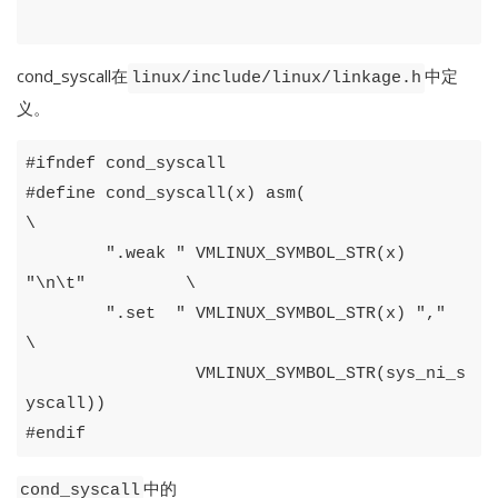
cond_syscall在
中定
linux/include/linux/linkage.h
义。
#
ifndef
cond_syscall
#
define
cond_syscall
(
x
)
asm
(
\
".weak "
VMLINUX_SYMBOL_STR
(
x
)
"\n\t"
\
".set  "
VMLINUX_SYMBOL_STR
(
x
)
","
\
VMLINUX_SYMBOL_STR
(
sys_ni_s
yscall
))
#
endif
中的
cond_syscall