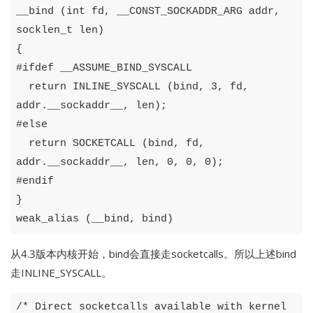
__bind
(
int
fd
,
__CONST_SOCKADDR_ARG
addr
,
socklen_t
len
)
{
#
ifdef
__ASSUME_BIND_SYSCALL
return
INLINE_SYSCALL
(
bind
,
3
,
fd
,
addr
.
__sockaddr__
,
len
);
#
else
return
SOCKETCALL
(
bind
,
fd
,
addr
.
__sockaddr__
,
len
,
0
,
0
,
0
);
#
endif
}
weak_alias
(
__bind
,
bind
)
从4.3版本内核开始，bind会直接走socketcalls。所以上述bind
走INLINE_SYSCALL。
/* Direct socketcalls available with kernel 