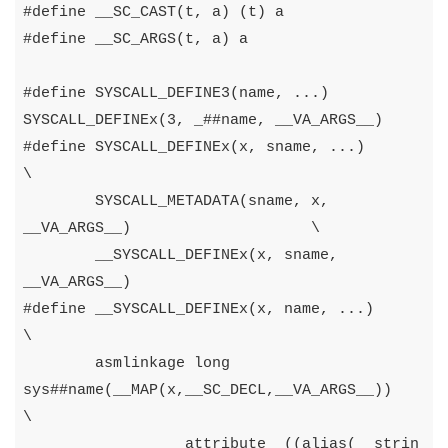
#
define
__SC_CAST
(
t
,
a
)
(
t
)
a
#
define
__SC_ARGS
(
t
,
a
)
a
#
define
SYSCALL_DEFINE3
(
name
,
...)
SYSCALL_DEFINEx
(
3
,
_
##
name
,
__VA_ARGS__
)
#
define
SYSCALL_DEFINEx
(
x
,
sname
,
...)
\
SYSCALL_METADATA
(
sname
,
x
,
__VA_ARGS__
)
\
__SYSCALL_DEFINEx
(
x
,
sname
,
__VA_ARGS__
)
#
define
__SYSCALL_DEFINEx
(
x
,
name
,
...)
\
asmlinkage
long
sys
##
name
(
__MAP
(
x
,
__SC_DECL
,
__VA_ARGS__
))
\
__attribute__
((
alias
(
__strin