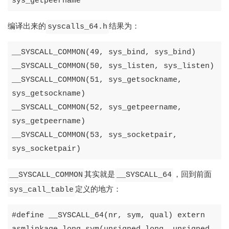
sys_getpeername
编译出来的
结果为：
syscalls_64.h
__SYSCALL_COMMON
(
49
,
sys_bind
,
sys_bind
)
__SYSCALL_COMMON
(
50
,
sys_listen
,
sys_listen
)
__SYSCALL_COMMON
(
51
,
sys_getsockname
,
sys_getsockname
)
__SYSCALL_COMMON
(
52
,
sys_getpeername
,
sys_getpeername
)
__SYSCALL_COMMON
(
53
,
sys_socketpair
,
sys_socketpair
)
其实就是
，回到前面
__SYSCALL_COMMON
__SYSCALL_64
定义的地方：
sys_call_table
#
define
__SYSCALL_64
(
nr
,
sym
,
qual
)
extern