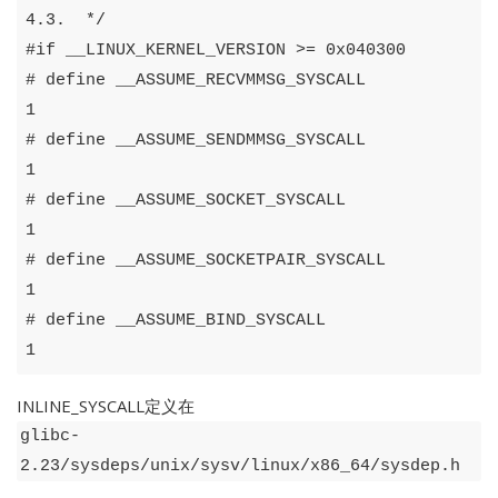
4.3.  */
#
if
__LINUX_KERNEL_VERSION
>=
0x040300
#
define
__ASSUME_RECVMMSG_SYSCALL
1
#
define
__ASSUME_SENDMMSG_SYSCALL
1
#
define
__ASSUME_SOCKET_SYSCALL
1
#
define
__ASSUME_SOCKETPAIR_SYSCALL
1
#
define
__ASSUME_BIND_SYSCALL
1
INLINE_SYSCALL定义在
glibc-
2.23/sysdeps/unix/sysv/linux/x86_64/sysdep.h