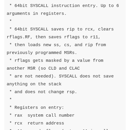
 * 64bit SYSCALL instruction entry. Up to 6 
arguments in registers.

 *

 * 64bit SYSCALL saves rip to rcx, clears 
rflags.RF, then saves rflags to r11,

 * then loads new ss, cs, and rip from 
previously programmed MSRs.

 * rflags gets masked by a value from 
another MSR (so CLD and CLAC

 * are not needed). SYSCALL does not save 
anything on the stack

 * and does not change rsp.

 *

 * Registers on entry:

 * rax  system call number

 * rcx  return address
