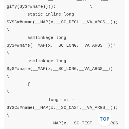
gify
(
SyS
##
name
))));
\
static
inline
long
SYSC
##
name
(
__MAP
(
x
,
__SC_DECL
,
__VA_ARGS__
));
\
asmlinkage
long
SyS
##
name
(
__MAP
(
x
,
__SC_LONG
,
__VA_ARGS__
));
\
asmlinkage
long
SyS
##
name
(
__MAP
(
x
,
__SC_LONG
,
__VA_ARGS__
))
\
{
\
long
ret
=
SYSC
##
name
(
__MAP
(
x
,
__SC_CAST
,
__VA_ARGS__
));
\
TOP
__MAP
(
x
,
__SC_TEST
,
__VA_ARGS_