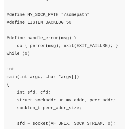
#
define
MY_SOCK_PATH
"/somepath"
#
define
LISTEN_BACKLOG
50
#
define
handle_error
(
msg
)
\
do
{
perror
(
msg
);
exit
(
EXIT_FAILURE
);
}
while
(
0
)
int
main
(
int
argc
,
char
*
argv
[])
{
int
sfd
,
cfd
;
struct
sockaddr_un
my_addr
,
peer_addr
;
socklen_t
peer_addr_size
;
sfd
=
socket
(
AF_UNIX
,
SOCK_STREAM
,
0
);