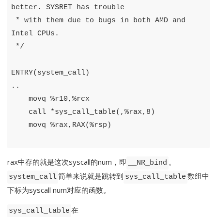
better. SYSRET has trouble

 * with them due to bugs in both AMD and 
Intel CPUs.

 */
ENTRY
(
system_call
)
..
movq
%
r10
,%
rcx
call
*
sys_call_table
(,%
rax
,
8
)
movq
%
rax
,
RAX
(%
rsp
)
rax中存的就是这次syscall的num，即
。
__NR_bind
简单来说就是跳转到
数组中
system_call
sys_call_table
下标为syscall num对应的函数。
在
sys_call_table