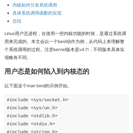
内核如何分发系统调用
具体系统调用函数的实现
总结
Linux用户态进程，在使用一些内核功能的时候，是通过系统调
用来完成的。本文会以一个bind动作为例，从代码上来理解整
个系统调用的过程。注意kernel版本是v4.11，不同版本具体实
现略有不同。
用户态是如何陷入到内核态的
以下面这个man bind的示例开始。
#
include
<
sys
/
socket
.
h
>
#
include
<
sys
/
un
.
h
>
#
include
<
stdlib
.
h
>
#
include
<
stdio
.
h
>
#
include
<
string
.
h
>