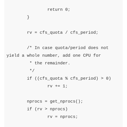
return
0
;
}
rv
=
cfs_quota
/
cfs_period
;
/* In case quota/period does not 
yield a whole number, add one CPU for

	 * the remainder.

	 */
if
((
cfs_quota
%
cfs_period
)
>
0
)
rv
+=
1
;
nprocs
=
get_nprocs
();
if
(
rv
>
nprocs
)
rv
=
nprocs
;