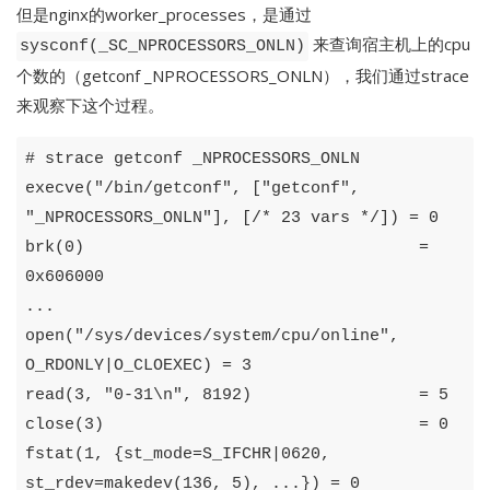
但是nginx的worker_processes，是通过
来查询宿主机上的cpu
sysconf(_SC_NPROCESSORS_ONLN)
个数的（getconf _NPROCESSORS_ONLN），我们通过strace
来观察下这个过程。
# strace getconf _NPROCESSORS_ONLN

execve("/bin/getconf", ["getconf", 
"_NPROCESSORS_ONLN"], [/* 23 vars */]) = 0

brk(0)                                  = 
0x606000

...

open("/sys/devices/system/cpu/online", 
O_RDONLY|O_CLOEXEC) = 3

read(3, "0-31\n", 8192)                 = 5

close(3)                                = 0

fstat(1, {st_mode=S_IFCHR|0620, 
st_rdev=makedev(136, 5), ...}) = 0
