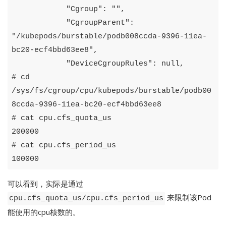
            "Cgroup": "",

            "CgroupParent": 
"/kubepods/burstable/podb008ccda-9396-11ea-
bc20-ecf4bbd63ee8",

            "DeviceCgroupRules": null,

# cd 
/sys/fs/cgroup/cpu/kubepods/burstable/podb00
8ccda-9396-11ea-bc20-ecf4bbd63ee8

# cat cpu.cfs_quota_us

200000

# cat cpu.cfs_period_us

可以看到，实际是通过
来限制该Pod
cpu.cfs_quota_us/cpu.cfs_period_us
能使用的cpu核数的。