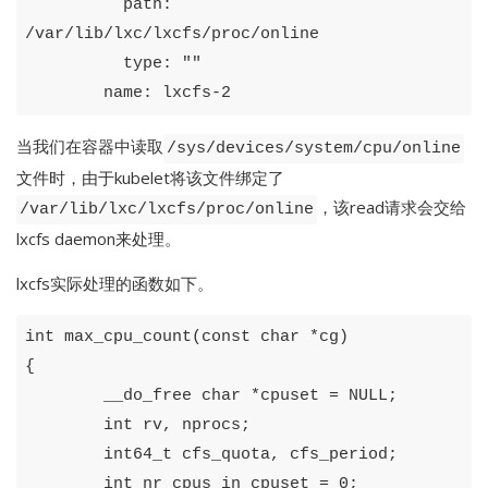
path
:
/var/lib/lxc/lxcfs/proc/online
type
:
"
"
name
:
lxcfs-2
当我们在容器中读取
/sys/devices/system/cpu/online
文件时，由于kubelet将该文件绑定了
，该read请求会交给
/var/lib/lxc/lxcfs/proc/online
lxcfs daemon来处理。
lxcfs实际处理的函数如下。
int
max_cpu_count
(
const
char
*
cg
)
{
__do_free
char
*
cpuset
=
NULL
;
int
rv
,
nprocs
;
int64_t
cfs_quota
,
cfs_period
;
int
nr_cpus_in_cpuset
=
0
;