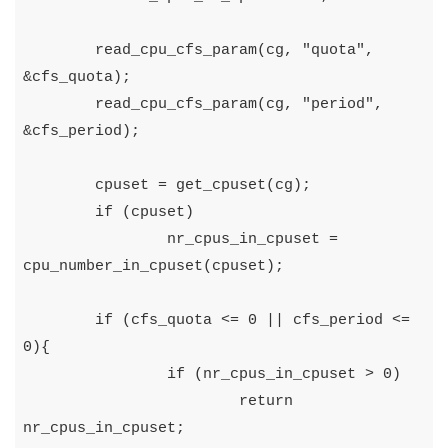
read_cpu_cfs_param
(
cg
,
"quota"
,
&
cfs_quota
);
read_cpu_cfs_param
(
cg
,
"period"
,
&
cfs_period
);
cpuset
=
get_cpuset
(
cg
);
if
(
cpuset
)
nr_cpus_in_cpuset
=
cpu_number_in_cpuset
(
cpuset
);
if
(
cfs_quota
<=
0
||
cfs_period
<=
0
){
if
(
nr_cpus_in_cpuset
>
0
)
return
nr_cpus_in_cpuset
;