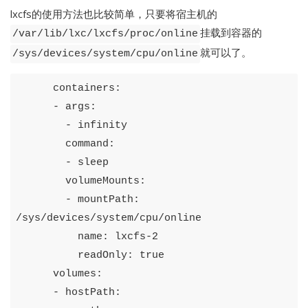
lxcfs的使用方法也比较简单，只要将宿主机的
挂载到容器的
/var/lib/lxc/lxcfs/proc/online
就可以了。
/sys/devices/system/cpu/online
containers
:
-
args
:
-
infinity
command
:
-
sleep
volumeMounts
:
-
mountPath
:
/sys/devices/system/cpu/online
name
:
lxcfs-2
readOnly
:
true
volumes
:
-
hostPath
: